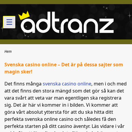
☰
Hem
Svenska casino online – Det är på dessa sajter som
magin sker!
Det finns många
svenska casino online
, men i och med
att det finns den stora mängd som det gör så kan det
vara svårt att veta var man egentligen ska registrera
sig. Det är här vi kommer in i bilden. Vi kommer att
göra vårt absolut yttersta för att du ska hitta ditt
perfekta svenska online casino och således få den
perfekta starten på ditt casino äventyr. Läs vidare i vår