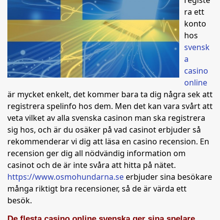
registe
ra ett
konto
hos
svensk
a
casino
online
är mycket enkelt, det kommer bara ta dig några sek att
registrera spelinfo hos dem. Men det kan vara svårt att
veta vilket av alla svenska casinon man ska registrera
sig hos, och är du osäker på vad casinot erbjuder så
rekommenderar vi dig att läsa en casino recension. En
recension ger dig all nödvändig information om
casinot och de är inte svåra att hitta på nätet.
https://www.osmohundarna.se
erbjuder sina besökare
många riktigt bra recensioner, så de är värda ett
besök.
De flesta casino online svenska ger sina spelare