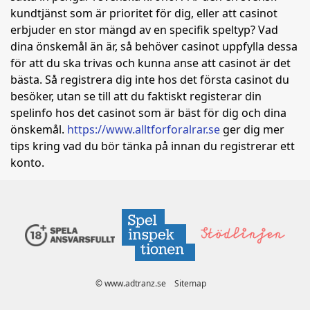
kundtjänst som är prioritet för dig, eller att casinot
erbjuder en stor mängd av en specifik speltyp? Vad
dina önskemål än är, så behöver casinot uppfylla dessa
för att du ska trivas och kunna anse att casinot är det
bästa. Så registrera dig inte hos det första casinot du
besöker, utan se till att du faktiskt registerar din
spelinfo hos det casinot som är bäst för dig och dina
önskemål.
https://www.alltforforalrar.se
ger dig mer
tips kring vad du bör tänka på innan du registrerar ett
konto.
© www.adtranz.se
Sitemap