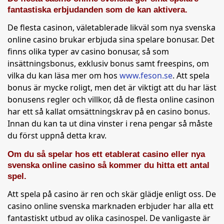
fantastiska erbjudanden som de kan aktivera.
De flesta casinon, väletablerade likväl som nya svenska
online casino brukar erbjuda sina spelare bonusar. Det
finns olika typer av casino bonusar, så som
insättningsbonus, exklusiv bonus samt freespins, om
vilka du kan läsa mer om hos
www.feson.se
. Att spela
bonus är mycke roligt, men det är viktigt att du har läst
bonusens regler och villkor, då de flesta online casinon
har ett så kallat omsättningskrav på en casino bonus.
Innan du kan ta ut dina vinster i rena pengar så måste
du först uppnå detta krav.
Om du så spelar hos ett etablerat casino eller nya
svenska online casino så kommer du hitta ett antal
spel.
Att spela på casino är ren och skär glädje enligt oss. De
casino online svenska marknaden erbjuder har alla ett
fantastiskt utbud av olika casinospel. De vanligaste är